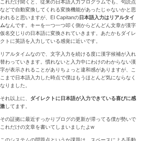
これだけ聞くと、従来の日本語入力プログラムでも、句読点
などで自動変換してくれる変換機能があったじゃないかと思
われると思いますが、El Capitanの
日本語入力はリアルタイ
ム
なんです。キーを一つ一つ叩く側からどんどん文章が漢字
仮名交じりの日本語に変換されていきます。あたかもダイレ
クトに英語を入力している感覚に近いです。
リアルタイムなので、文字入力を続ける度に漢字候補が入れ
替わっていきます。慣れないと入力中にわけのわからない漢
字が表示されることがありちょっと違和感がありますが、こ
こまで日本語入力した時点で僕はもうほとんど気にならなく
なりました。
それ以上に、
ダイレクトに日本語が入力できている喜びに感
激
してます。
その証拠に最近すっかりブログの更新が滞ってる僕が勢いで
これだけの文章を書いてしまいましたよw
このシステムの問題点というか課題は、スペースによる手動