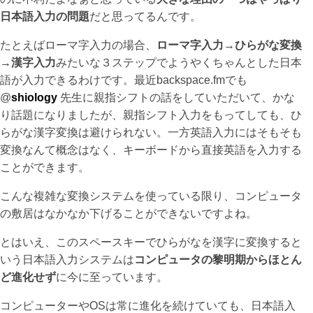
日本語入力の問題
だと思ってるんです。
たとえばローマ字入力の場合、
ローマ字入力→ひらがな変換
→漢字入力
みたいな３ステップでようやくちゃんとした日本
語が入力できるわけです。最近backspace.fmでも
@
shiology
先生に親指シフトの話をしていただいて、かな
り話題になりましたが、親指シフト入力をもってしても、ひ
らがな漢字変換は避けられない。一方英語入力にはそもそも
変換なんて概念はなく、キーボードから直接英語を入力する
ことができます。
こんな複雑な変換システムを使っている限り、コンピュータ
の敷居はなかなか下げることができないですよね。
とはいえ、このスペースキーでひらがなを漢字に変換すると
いう日本語入力システムは
コンピュータの黎明期からほとん
ど進化せず
に今に至っています。
コンピューターやOSは常に進化を続けていても、日本語入