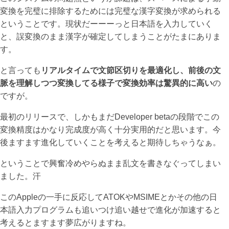
変換を完璧に排除するためには完璧な漢字変換が求められる
ということです。現状だーーーっと日本語を入力していく
と、誤変換のまま漢字が確定してしまうことがたまにありま
す。
と言っても
リアルタイムで文節区切りを最適化し、前後の文
脈を理解しつつ変換してる様子で変換効率は驚異的に高い
の
ですが。
最初のリリースで、しかもまだDeveloper betaの段階でこの
変換精度はかなり完成度が高く十分実用的だと思います。今
後ますます進化していくことを考えると期待しちゃうなぁ。
ということで興奮冷めやらぬまま乱文を書きなぐってしまい
ました。汗
このAppleの一手に反応してATOKやMSIMEとかその他の日
本語入力プログラムも追いつけ追い越せで進化が加速すると
考えるとますます夢広がりますね。