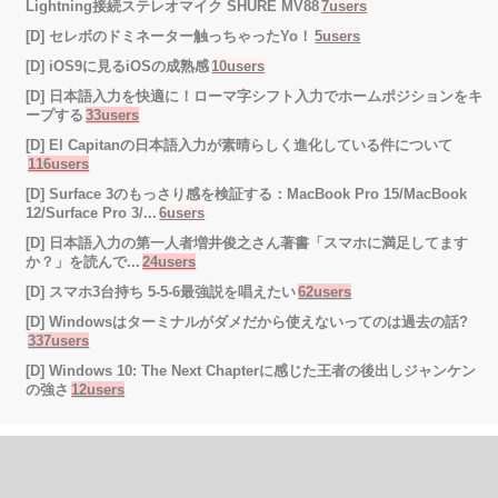
Lightning接続ステレオマイク SHURE MV88
7users
[D] セレボのドミネーター触っちゃったYo！
5users
[D] iOS9に見るiOSの成熟感
10users
[D] 日本語入力を快適に！ローマ字シフト入力でホームポジションをキ
ープする
33users
[D] El Capitanの日本語入力が素晴らしく進化している件について
116users
[D] Surface 3のもっさり感を検証する：MacBook Pro 15/MacBook
12/Surface Pro 3/...
6users
[D] 日本語入力の第一人者増井俊之さん著書「スマホに満足してます
か？」を読んで...
24users
[D] スマホ3台持ち 5-5-6最強説を唱えたい
62users
[D] Windowsはターミナルがダメだから使えないってのは過去の話?
337users
[D] Windows 10: The Next Chapterに感じた王者の後出しジャンケン
の強さ
12users