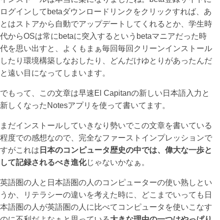
ログインしてbetaダウンロードリンクをクリックすれば、あ
とはストアから自動でアップデートしてくれるとか、学生時
代からOSは常にbetaに突入するというbetaマニアだった時
代を思い出すと、よくもまぁ毎回毎回クリーンインストール
したり環境構築しなおしたり、どんだけゆとりがあったんだ
と遠い目になってしまいます。
でもって、この文章は早速El Capitanの新しい日本語入力と
新しくなったNotesアプリを使って書いてます。
まだインストールしていきなり勢いでこの文章を書いている
程度での感想なので、完全なファーストインプレッションで
すがこれは
日本のコンピュータ歴史の中では、偉大な一歩と
して記録されるべき進化
じゃないかなぁ。
英語圏の人と日本語圏の人のコンピューターの使い熟しとい
うか、リテラシーの違いを考えた時に、どこまでいっても日
本語圏の人が英語圏の人に比べてコンピュータを使いこなす
のに不利だよなぁと思っている
大きな理由の一つはやっぱり