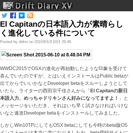
Drift Diary XV
El Capitanの日本語入力が素晴らし
く進化している件について
Posted by drikin on 2015年6月10日 20:46
WWDC2015でOSXの進化が再始動したような印象を受けて
喜んでいたのですが、とはいえインストールはPublic betaが
出てからでいいかなとDeveloper betaをスルーしようとして
いたら、ライターの西田宗千佳さんから「
El Capitanの新日
本語入力、めっちゃドリキンさん好みになってますよ！
」と
メッセージをいただき、それはいち早く試さなければいけな
いなと速攻Developer betaをインストールしてみました。
しかしWin10TPにしてもOSX betaにしても今時のbeta版OS
インストールは本当に楽になりましたね。beta登録サイトに