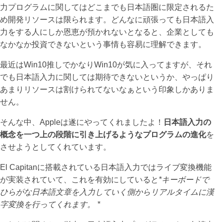
力プログラムに関してはどこまでも日本語圏に限定されるた
め開発リソースは限られます。どんなに頑張っても日本語入
力をする人にしか恩恵が預かれないとなると、企業としても
なかなか投資できないという事情も容易に理解できます。
最近はWin10推しでかなりWin10が気に入ってますが、それ
でも日本語入力に関しては期待できないというか、やっぱり
あまりリソースは割けられてないなぁという印象しかありま
せん。
そんな中、Appleは遂にやってくれましたよ！
日本語入力の
概念を一つ上の段階に引き上げるようなプログラムの進化
を
させようとしてくれています。
El Capitanに搭載されている日本語入力ではライブ変換機能
が実装されていて、これを有効にしていると
*キーボードで
ひらがな日本語文章を入力していく側からリアルタイムに漢
字変換を行ってくれます。 *