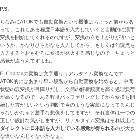
P.S.
ちなみにATOKでも自動変換という機能はちょっと前からあ
って、これもある程度日本語を入力していくと自動的に漢字
変換を開始してくれるのですが、変換の立ち上がりが遅いと
いうか、かなりひらがなを入力してから、もしくは句読点を
入力するとおもむろに変換が発火する感じなので、ちょっと
感覚が違うんですよね。
El Capitanの変換は文字通りリアルタイム変換なんです。
ATOK的にはあまり早い段階から自動変換を始めると、中間
状態の誤変換が目障りだし、文節の解析頻度も高く処理負荷
が高くなるので、ある程度バッファリングしてから変換を開
始した方がよいという判断で今のような実装になってるんじ
ゃないかなぁと勝手な想像をしてますが、それ自体は一つの
正しい設計な気がしますが、リアルタイム変換はそれ以上に
ダイレクトに日本語を入力している感覚が得られる
のが大き
な違いなんじゃないかなぁ。