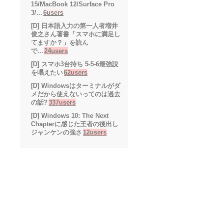
15/MacBook 12/Surface Pro
3/...
6users
[D] 日本語入力の第一人者増井
俊之さん著書「スマホに満足し
てますか？」を読ん
で...
24users
[D] スマホ3台持ち 5-5-6最強説
を唱えたい
62users
[D] Windowsはターミナルがダ
メだから使えないってのは過去
の話?
337users
[D] Windows 10: The Next
Chapterに感じた王者の後出し
ジャンケンの強さ
12users