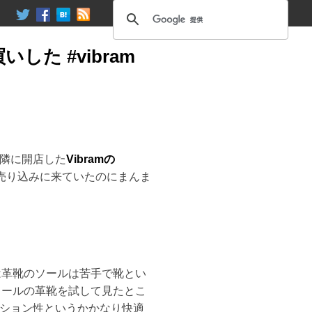
た #vibram
隣に開店した
Vibramの
fで売り込みに来ていたのにまんま
前は革靴のソールは苦手で靴とい
mソールの革靴を試して見たとこ
ション性というかかなり快適