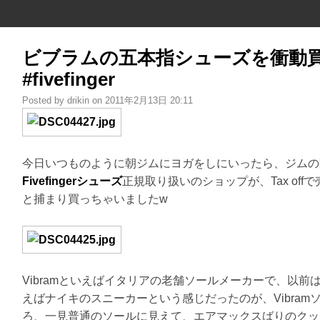
ビブラムの五本指シューズを衝動買いし
#fivefinger
Posted by drikin on 2011年2月13日 20:11
今日いつものように朝ジムにヨガをしにいったら、ジムの
Fivefingerシューズ
正規取り扱いのショップが、Tax of
と捕まり買っちゃいましたw
Vibramといえばイタリアの老舗ソールメーカーで、以
えばナイキのスニーカーという感じだったのが、Vibra
ろ、一見普通のソールに見えて、エアマックスばりのクッ