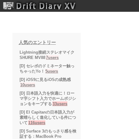
Drift Diary XV
人気のエントリー
Lightning接続ステレオマイク
SHURE MV88
7users
[D] セレボのドミネーター触っ
ちゃったYo！
5users
[D] iOS9に見るiOSの成熟感
10users
[D] 日本語入力を快適に！ロー
マ字シフト入力でホームポジシ
ョンをキープする
33users
[D] El Capitanの日本語入力が
素晴らしく進化している件につ
いて
116users
[D] Surface 3のもっさり感を検
証する：MacBook Pro